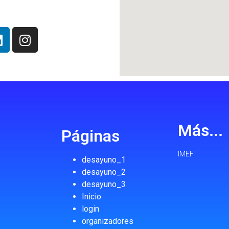
Más...
Páginas
IMEF
desayuno_1
desayuno_2
desayuno_3
Inicio
login
organizadores